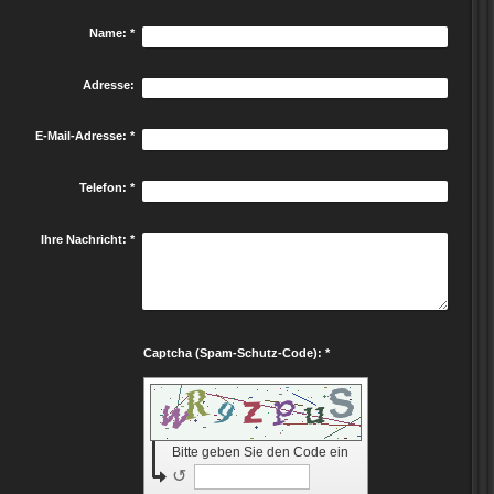
Name:
*
Adresse:
E-Mail-Adresse:
*
Telefon:
*
Ihre Nachricht:
*
Captcha (Spam-Schutz-Code): *
Bitte geben Sie den Code ein
↺