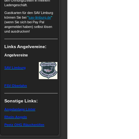
den Öffnungszeiten in meinem
Ladengeschäft.
Gastkarten für den SAV Limburg
können Sie bei
"
sav-limburg.de
"
(wenn Sie sich bei Pay Pal
angemeldet haben) selbst lösen
und ausdrucken!
Links Angelvereine:
Angelvereine
SAV Limburg
FSV Oberlahn
Sonstige Links:
Angelanlage Linter
Rhein-Angeln
Peetz OHG Räucheröfen