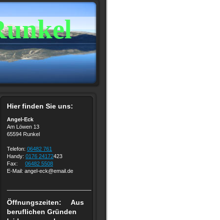
Runkel
Hier finden Sie uns:
Angel-Eck
Am Löwen 13
65594 Runkel
Telefon:
06482 761
Handy:
0176 24172
423
Fax:
06482 5508
E-Mail: angel-eck@email.de
Öffnungszeiten: Aus
beruflichen Gründen