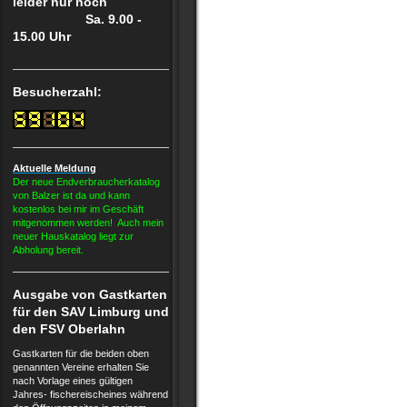
leider nur noch
Sa. 9.00 -
15.00 Uhr
Besucherzahl:
Aktuelle Meldung
Der neue Endverbraucherkatalog
von Balzer ist da und kann
kostenlos bei mir im Geschäft
mitgenommen werden! Auch mein
neuer Hauskatalog liegt zur
Abholung bereit.
Ausgabe von Gastkarten
für den SAV Limburg und
den FSV Oberlahn
Gastkarten für die beiden oben
genannten Vereine erhalten Sie
nach Vorlage eines gültigen
Jahres- fischereischeines während