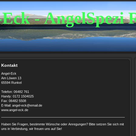
-Eck - AngelSpezi 
Kontakt
Angel-Eck
Am Löwen 13
65594 Runkel
Telefon: 06482 761
Handy: 0172 1504025
Fax: 06482 5508
E-Mail: angel-eck@email.de
www.angel-eck.de
Haben Sie Fragen, bestimmte Wünsche oder Anregungen? Bitte setzen Sie sich mit
uns in Verbindung, wir freuen uns auf Sie!